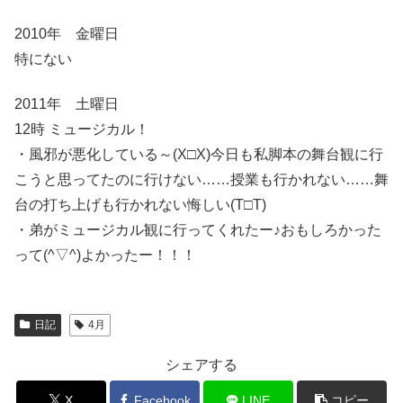
2010年 金曜日
特にない
2011年 土曜日
12時 ミュージカル！
・風邪が悪化している～(X□X)今日も私脚本の舞台観に行
こうと思ってたのに行けない……授業も行かれない……舞
台の打ち上げも行かれない悔しい(T□T)
・弟がミュージカル観に行ってくれたー♪おもしろかった
って(^▽^)よかったー！！！
日記
4月
シェアする
X
Facebook
LINE
コピー