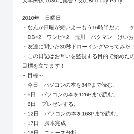
大学関係 1030に集合 / 父のBirthday Party
2010年 日曜日
・なんか日曜が短いよーもう16時半だよ……
・DB×2 ワンピ×2 荒川 バクマン けい
・友達に聞いた30秒ドローイングやってみた
・この日記はお互いを監視する目的で始めた
目標を立てます！
～目標～
・今日 パソコンの本を84Pまで読む。
・5日 パソコンの本を126Pまで読む。
・6日 プレゼンする。
・12日 パソコンの本を168Pまで読む。
・17日 脚本完成
・18日 ニュース分析