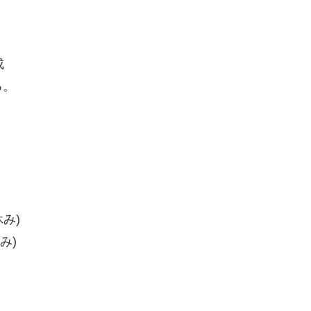
成
る。
み)
み)