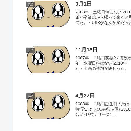
3月1日
日記
2008年 土曜日特にない 20
弟が卒業式から帰って来たと
てた。・USBがなんか変だった
11月18日
日記
2007年 日曜日英検2 / 何
年 水曜日特にない 2010年
た・企画の課題が終わった。
4月27日
日記
2008年 日曜日誕生日 / 弟はイ
時 学1 (たぶん春祭準備) 2
合い4限後 / リー会1...