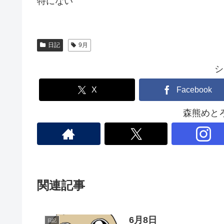
特にない
日記
9月
シ
X
Facebook
森熊めと
関連記事
6月8日
日記