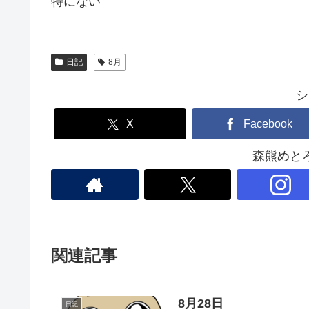
特にない
日記
8月
シ
X
Facebook
森熊めと
関連記事
8月28日
日記