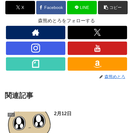
X
Facebook
LINE
コピー
森熊めとろをフォローする
森熊めとろ
関連記事
2月12日
日記