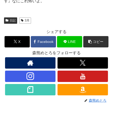
す』なにこれ怖いよ。
日記
3月
シェアする
X
Facebook
LINE
コピー
森熊めとろをフォローする
森熊めとろ