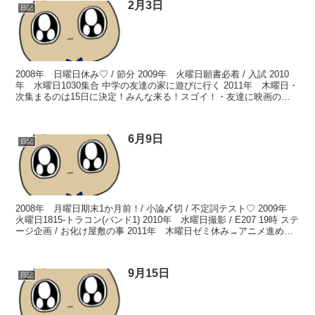
2月3日
日記
2008年 日曜日休み♡ / 節分 2009年 火曜日願書必着 / 入試 2010
年 水曜日1030集合 中学の友達の家に遊びに行く 2011年 木曜日・
次集まるのは15日に決定！みんな来る！スゴイ！・友達に映画の試
写会に誘われる。行く行く...
6月9日
日記
2008年 月曜日期末1か月前！/ 小論〆切 / 不定詞テスト♡ 2009年
火曜日1815-トラコン(バンド1) 2010年 水曜日撮影 / E207 19時 ステ
ージ企画 / お化け屋敷の事 2011年 木曜日ゼミ休み→アニメ進め
る・今...
9月15日
日記