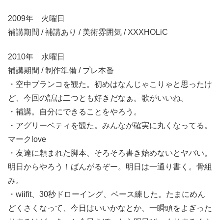
2009年 火曜日
補講期間 / 補講あり / 美術雰囲気 / XXXHOLiC
2010年 水曜日
補講期間 / 制作準備 / プレ本番
・空中ブランコを観た。初めはなんじゃこりゃと思ったけ
ど、今回の話は二つとも好きだなぁ。歌がいいね。
・補講。自分にできることをやろう。
・アグリーベティを観た。みんなが確実に丸くなってる。
マークlove
・友達に頼まれた脚本、そろそろ書き始めないとヤバい。
明日からやろう！ばんがるぞー。明日は一通り書く。骨組
み。
・wiifit、30秒ドローイング、ベース練した。たまにめん
どくさくなって、今日はいいかなとか、一瞬頭をよぎった